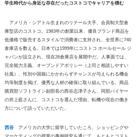
学生時代から身近な存在だったコストコでキャリアを積む
アメリカ・シアトル生まれのリテール大手、会員制大型倉
庫型店のコストコ。1983年の創業以来、優良ブランド商品を
低価格で販売するスタイルで消費者に支持され、全世界に740
倉庫店を数える。日本では1999年にコストコ ホールセール ジ
ャパンが設立され、現在26倉庫店を展開中だ。人事面では、
完全能力主義、オープンドアポリシー（上司と相談しやすい
社風）、性別や国籍にかかわらずチャンスが与えられる機会
均等制度を掲げ、優秀な人材の確保に取り組んでいる。商品
購買部ソフトライン副部長の西谷志津子さん、同部バイヤー
の井上藍さんに、コストコを選んだ理由、転機や現在の働き
方について語っていただいた。
西谷
アメリカの大学に留学していたころ、ショッピングや
マーケティングの授業の事例研究を通じて、もともとコスト