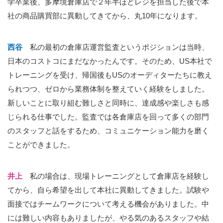
学卒業後、多摩境倉庫店で２年半ほどレジを担当した後で本
社の商品購買部に異動してきてから、丸10年になります。
西谷
私の最初の倉庫店運営監査というポジションは当時、
日本のコストコにまだなかったんです。そのため、US本社で
トレーニングを受け、帰国後もUSのオーディターたちに教え
られつつ、ゼロから業務体制を整えていく経験をしました。
新しいことに取り組む難しさと同時に、達成感や楽しさも感
じられる仕事でした。監査では各倉庫店を回って多くの部門
のスタッフと話をするため、コミュニケーション能力を磨く
ことができました。
井上
私の場合は、現場トレーニングとして倉庫店を経験し
てから、自ら希望を出して本社に異動してきました。試験や
面接ではチームワークについて考える機会がありました。中
には難しい内容もありましたが、やる気のあるスタッフや結