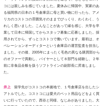
コには親しみを感じていました。夏休みに帰国中、実家のあ
る福岡県の日本の１号倉庫店に母と買い物に行ったら、アメ
リカのコストコの雰囲気そのままでびっくり、わくわく、う
れしく思いました。こんなことがあって縁を感じ、大学を卒
業して日本に帰国してからスタッフ募集に応募しました。採
用されてから、ずっとコストコで働いています。最初は、オ
ペレーションオーディターという倉庫店の運営監査を担当し
ました。その後、2005年にまったく毛色の異なる購買部から
のオファーで異動し、バイヤーとして８部門を経験し、２年
前に非食品全般を扱うソフトラインの副部長に昇進しまし
た。
井上
留学先がコストコの本拠地で、１号倉庫店を出したシ
アトルでした。コストコには愛犬のペット用品などをよく買
いに行っていたので、西谷と同様、なじみがありました。大