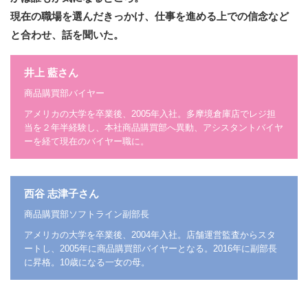
現在の職場を選んだきっかけ、仕事を進める上での信念など
と合わせ、話を聞いた。
井上 藍さん
商品購買部バイヤー
アメリカの大学を卒業後、2005年入社。多摩境倉庫店でレジ担
当を２年半経験し、本社商品購買部へ異動、アシスタントバイヤ
ーを経て現在のバイヤー職に。
西谷 志津子さん
商品購買部ソフトライン副部長
アメリカの大学を卒業後、2004年入社。店舗運営監査からスタ
ートし、2005年に商品購買部バイヤーとなる。2016年に副部長
に昇格。10歳になる一女の母。