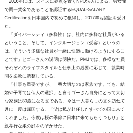
2016年には、スイスに拠点を置くNPO法人による、男女間
で同一賃金であることを認証するEQUAL-SALARY
Certificationを日本国内で初めて獲得し、2017年も認証を受け
た。
「ダイバーシティ（多様性）は、社内に多様な社員がいる
ということ。そして、インクルージョン（受容）というの
は、そういう多様な社員が一緒に快適に働けるようにするこ
とです」とゴーさんの説明は明快だ。PMJでは、多様な社員
それぞれのライフスタイルと仕事上の必要に応じて、就業時
間を柔軟に調整している。
「仕事も重要ですが、一番大切なのは家族です。でも、結
婚や子育ては個人の選択」と言うゴーさん自身にとって大切
な家族は80歳になる父である。今は一人暮らしの父を訪ねて
月に一度は帰国する。「父は私が赴任したすべての国に来て
くれました。今度は桜の季節に日本に来てもらうつもり」と
親孝行な娘の顔をのぞかせた。