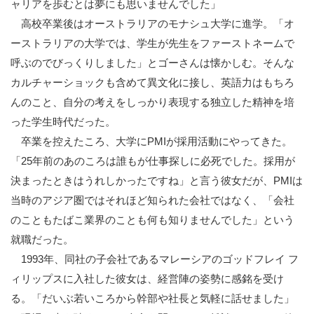
ャリアを歩むとは夢にも思いませんでした」
高校卒業後はオーストラリアのモナシュ大学に進学。「オ
ーストラリアの大学では、学生が先生をファーストネームで
呼ぶのでびっくりしました」とゴーさんは懐かしむ。そんな
カルチャーショックも含めて異文化に接し、英語力はもちろ
んのこと、自分の考えをしっかり表現する独立した精神を培
った学生時代だった。
卒業を控えたころ、大学にPMIが採用活動にやってきた。
「25年前のあのころは誰もが仕事探しに必死でした。採用が
決まったときはうれしかったですね」と言う彼女だが、PMIは
当時のアジア圏ではそれほど知られた会社ではなく、「会社
のこともたばこ業界のことも何も知りませんでした」という
就職だった。
1993年、同社の子会社であるマレーシアのゴッドフレイ フ
ィリップスに入社した彼女は、経営陣の姿勢に感銘を受け
る。「だいぶ若いころから幹部や社長と気軽に話せました」