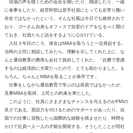
現場の声を聴くための会合を開いたり、雑談したり、一緒
に食事をしたり、経営幹部は若手社員にとっても近寄り難い
存在ではなかったという。そんな社風は今日でも維持されて
おり、ゴーさん自身もオフィスで自室のドアをなるべく開け
ておき、社員たちと話をするように心がけている。
入社３年目のころ、彼女はMBAを取ろうと一念発起する。
当時の上司に相談してみたら、理解を示してくれた上に、な
んと通信教育の費用も会社で負担してくれた。「自費で受講
するのは経済的に大変だったので、とても助かりました。も
ちろん、ちゃんとMBAを取ることが条件です」
仕事をしながら通信教育で学ぶのは容易ではなかったが、
見事MBAを取得。上司との約束を果たした。
このように、社員にさまざまなチャンスを与えるのがPMIの
良さである。英語力を付けるためのサポートがあったり、自
国での仕事に習熟したら国際的な経験を積ませたり、時間を
かけて社員一人一人の才能を開発する。そうしたことが同社