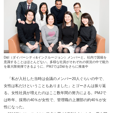
D&I（ダイバーシティ&インクルージョン）メンバーと。社内で国籍を
意識することはほとんどない。多様な社員がそれぞれの状況の中で能力
を最大限発揮できるように、PMJではD&Iをさらに推進中
「私が入社した当時は会議のメンバー20人ぐらいの中で、
女性は私だけということもありました」とゴーさんは振り返
る。女性社員が増えたのはここ数年間の努力による。PMJで
は昨年、採用の40％が女性で、管理職の上層部の約40％が女
性になった。