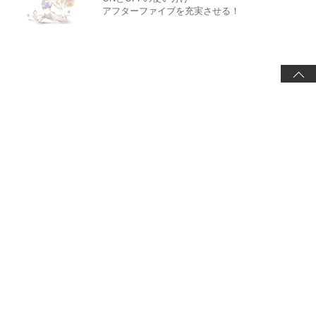
アフターファイブを充実させる！
ABOUT US
CONTACT US
PRIVACY POLICY
LINK POLICY
REPRINTS
FAQS
SUPPORT