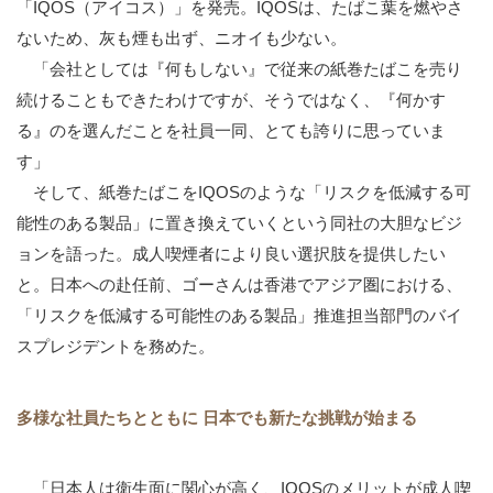
「IQOS（アイコス）」を発売。IQOSは、たばこ葉を燃やさ
ないため、灰も煙も出ず、ニオイも少ない。
「会社としては『何もしない』で従来の紙巻たばこを売り
続けることもできたわけですが、そうではなく、『何かす
る』のを選んだことを社員一同、とても誇りに思っていま
す」
そして、紙巻たばこをIQOSのような「リスクを低減する可
能性のある製品」に置き換えていくという同社の大胆なビジ
ョンを語った。成人喫煙者により良い選択肢を提供したい
と。日本への赴任前、ゴーさんは香港でアジア圏における、
「リスクを低減する可能性のある製品」推進担当部門のバイ
スプレジデントを務めた。
多様な社員たちとともに 日本でも新たな挑戦が始まる
「日本人は衛生面に関心が高く、IQOSのメリットが成人喫