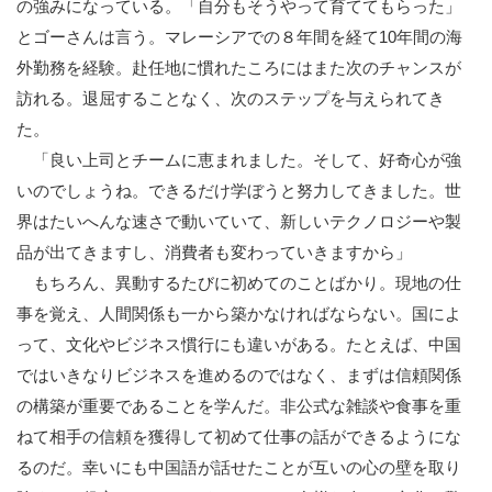
の強みになっている。「自分もそうやって育ててもらった」
とゴーさんは言う。マレーシアでの８年間を経て10年間の海
外勤務を経験。赴任地に慣れたころにはまた次のチャンスが
訪れる。退屈することなく、次のステップを与えられてき
た。
「良い上司とチームに恵まれました。そして、好奇心が強
いのでしょうね。できるだけ学ぼうと努力してきました。世
界はたいへんな速さで動いていて、新しいテクノロジーや製
品が出てきますし、消費者も変わっていきますから」
もちろん、異動するたびに初めてのことばかり。現地の仕
事を覚え、人間関係も一から築かなければならない。国によ
って、文化やビジネス慣行にも違いがある。たとえば、中国
ではいきなりビジネスを進めるのではなく、まずは信頼関係
の構築が重要であることを学んだ。非公式な雑談や食事を重
ねて相手の信頼を獲得して初めて仕事の話ができるようにな
るのだ。幸いにも中国語が話せたことが互いの心の壁を取り